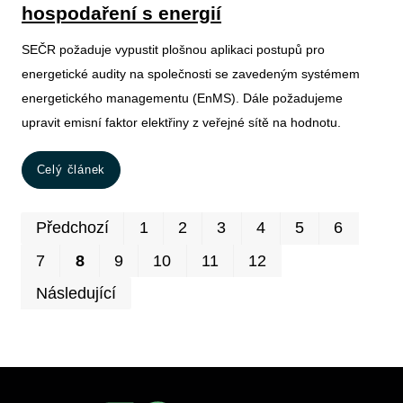
hospodaření s energií
SEČR požaduje vypustit plošnou aplikaci postupů pro
energetické audity na společnosti se zavedeným systémem
energetického managementu (EnMS). Dále požadujeme
upravit emisní faktor elektřiny z veřejné sítě na hodnotu.
Celý článek
Prv
P
Předchozí
1
2
3
4
5
6
7
8
9
10
11
12
Následující