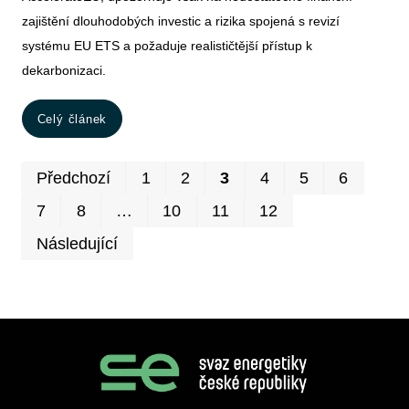
zajištění dlouhodobých investic a rizika spojená s revizí
systému EU ETS a požaduje realističtější přístup k
dekarbonizaci.
Celý článek
Prv
P
Předchozí
1
2
3
4
5
6
7
8
…
10
11
12
Následující