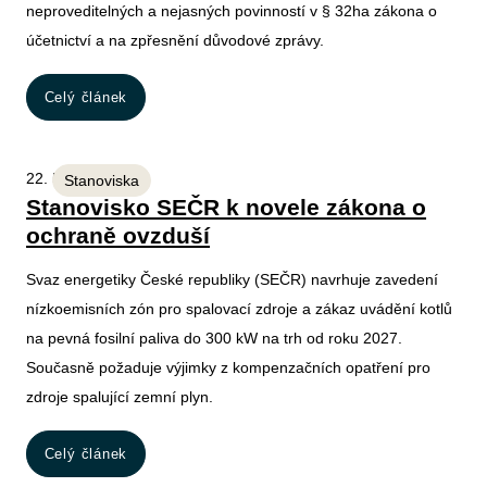
neproveditelných a nejasných povinností v § 32ha zákona o
účetnictví a na zpřesnění důvodové zprávy.
Celý článek
22. 5. 2026
Stanoviska
Stanovisko SEČR k novele zákona o
ochraně ovzduší
Svaz energetiky České republiky (SEČR) navrhuje zavedení
nízkoemisních zón pro spalovací zdroje a zákaz uvádění kotlů
na pevná fosilní paliva do 300 kW na trh od roku 2027.
Současně požaduje výjimky z kompenzačních opatření pro
zdroje spalující zemní plyn.
Celý článek