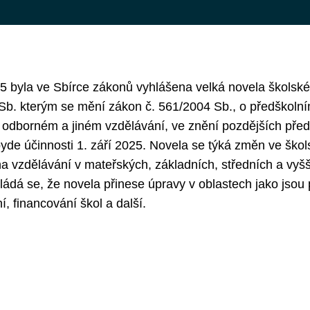
5 byla ve Sbírce zákonů vyhlášena velká novela školsk
b. kterým se mění zákon č. 561/2004 Sb., o předškolní
 odborném a jiném vzdělávání, ve znění pozdějších před
byde účinnosti 1. září 2025. Novela se týká změn ve šk
a vzdělávání v mateřských, základních, středních a vyš
ádá se, že novela přinese úpravy v oblastech jako jsou p
, financování škol a další.