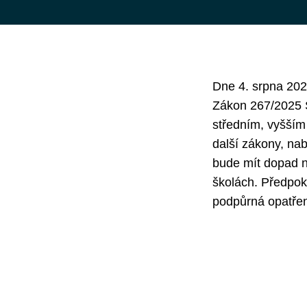
Dne 4. srpna 202
Zákon 267/2025 S
středním, vyšším
další zákony, na
bude mít dopad n
školách. Předpokl
podpůrná opatření