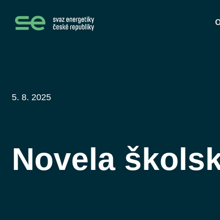
O
5. 8. 2025
Novela škols