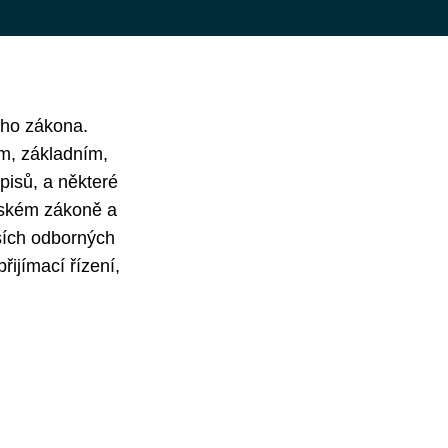
ého zákona.
m, základním,
pisů, a některé
olském zákoně a
ších odborných
řijímací řízení,