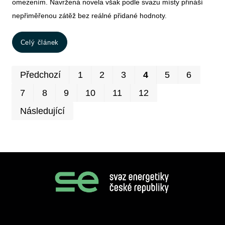
omezením. Navržená novela však podle svazu místy přináší
nepřiměřenou zátěž bez reálné přidané hodnoty.
Celý článek
Prv
P
Předchozí
1
2
3
4
5
6
7
8
9
10
11
12
Následující