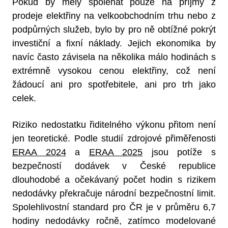
Pokud by měly spoléhat pouze na příjmy z
prodeje elektřiny na velkoobchodním trhu nebo z
podpůrných služeb, bylo by pro ně obtížné pokrýt
investiční a fixní náklady. Jejich ekonomika by
navíc často závisela na několika málo hodinách s
extrémně vysokou cenou elektřiny, což není
žádoucí ani pro spotřebitele, ani pro trh jako
celek.
Riziko nedostatku řiditelného výkonu přitom není
jen teoretické. Podle studií zdrojové přiměřenosti
ERAA 2024
a
ERAA 2025
jsou potíže s
bezpečností dodávek v České republice
dlouhodobé a očekávaný počet hodin s rizikem
nedodávky překračuje národní bezpečnostní limit.
Spolehlivostní standard pro ČR je v průměru 6,7
hodiny nedodávky ročně, zatímco modelované